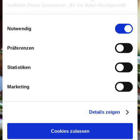
weiteren Daten zusammen, die Sie ihnen bereitgestellt
haben oder die sie im Rahmen Ihrer Nutzung der Dienste
gesammelt haben.
Einwilligungsauswahl
Notwendig
Präferenzen
Statistiken
Musikverein Kißlegg e.V.
Marketing
Folgt uns und bleibt informiert:
INSTA
&
FACEBOOK
Details zeigen
Aktuelles
Cookies zulassen