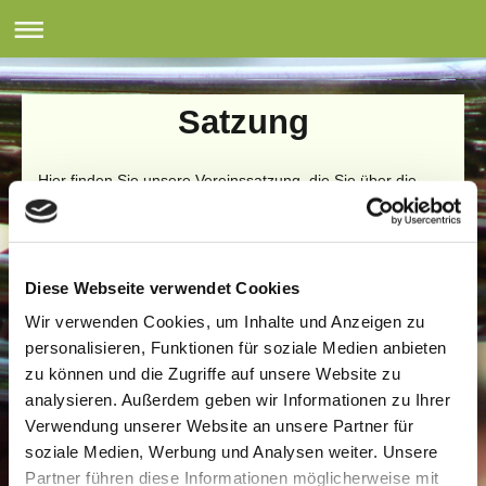
Musikverein Kißlegg
Satzung
Hier finden Sie unsere Vereinssatzung, die Sie über die
Leitlinien und Ziele unseres Musikvereines informiert.
Satzung Musikverein Kißlegg
Stand: 16.03.2019
Satzung_2019.pdf
Diese Webseite verwendet Cookies
PDF-Dokument [240.0 KB]
Wir verwenden Cookies, um Inhalte und Anzeigen zu
personalisieren, Funktionen für soziale Medien anbieten
zu können und die Zugriffe auf unsere Website zu
analysieren. Außerdem geben wir Informationen zu Ihrer
Verwendung unserer Website an unsere Partner für
soziale Medien, Werbung und Analysen weiter. Unsere
Partner führen diese Informationen möglicherweise mit