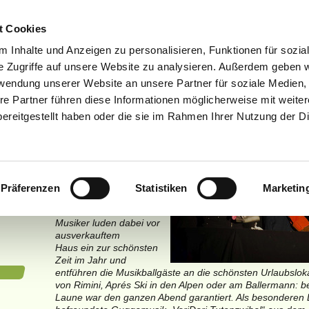
S
MUSIKBALL
TERMINE
VEREINSHEIM
t Cookies
IMPRESSUM
 Inhalte und Anzeigen zu personalisieren, Funktionen für sozia
e Zugriffe auf unsere Website zu analysieren. Außerdem geben w
kverein Kißle
rwendung unserer Website an unsere Partner für soziale Medien
Musikball 15.02.2014
Beim ausverkauften
re Partner führen diese Informationen möglicherweise mit weite
Musikball ging es in
ereitgestellt haben oder die sie im Rahmen Ihrer Nutzung der D
den schönsten Urlaub
des Jahres
Der siebzehnte
Musikball des
Musikvereines Kißlegg
stand unter dem Motto
Präferenzen
Statistiken
Marketin
„Urlaubszeit – schönste
Zeit“. Die Kißlegger
Musiker luden dabei vor
ausverkauftem
Haus ein zur schönsten
Zeit im Jahr und
entführen die Musikballgäste an die schönsten Urlaubslok
von Rimini, Aprés Ski in den Alpen oder am Ballermann: 
Laune war den ganzen Abend garantiert. Als besonderen L