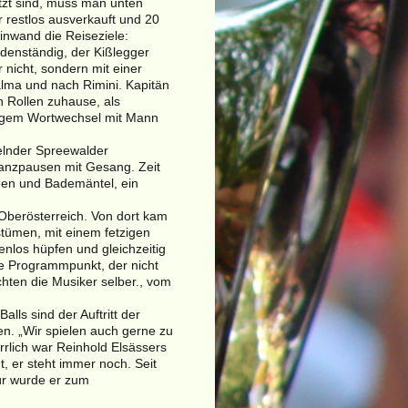
tzt sind, muss man unten
r restlos ausverkauft und 20
inwand die Reiseziele:
denständig, der Kißlegger
 nicht, sondern mit einer
alma und nach Rimini. Kapitän
n Rollen zuhause, als
tigem Wortwechsel mit Mann
elnder Spreewalder
anzpausen mit Gesang. Zeit
en und Bademäntel, ein
berösterreich. Von dort kam
tümen, mit einem fetzigen
enlos hüpfen und gleichzeitig
ge Programmpunkt, der nicht
chten die Musiker selber., vom
lls sind der Auftritt der
en. „Wir spielen auch gerne zu
rrlich war Reinhold Elsässers
t, er steht immer noch. Seit
ür wurde er zum