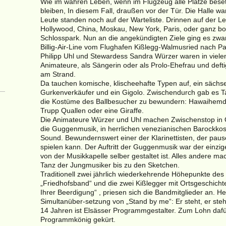
Wie im wahren Leben, wenn im Flugzeug alle Plätze bese
bleiben, In diesem Fall, draußen vor der Tür. Die Halle wa
Leute standen noch auf der Warteliste. Drinnen auf der Le
Hollywood, China, Moskau, New York, Paris, oder ganz bo
Schlosspark. Nun an die angekündigten Ziele ging es zwar
Billig-Air-Line vom Flughafen Kißlegg-Walmusried nach P
Philipp Uhl und Stewardess Sandra Würzer waren in viele
Animateure, als Sängerin oder als Prolo-Ehefrau und def
am Strand.
Da tauchen komische, klischeehafte Typen auf, ein sächs
Gurkenverkäufer und ein Gigolo. Zwischendurch gab es T
die Kostüme des Ballbesucher zu bewundern: Hawaihemd
Trupp Quallen oder eine Giraffe.
Die Animateure Würzer und Uhl machen Zwischenstop in O
die Guggenmusik, in herrlichen venezianischen Barockkos
Sound. Bewundernswert einer der Klarinettisten, der paus
spielen kann. Der Auftritt der Guggenmusik war der einzi
von der Musikkapelle selber gestaltet ist. Alles andere ma
Tanz der Jungmusiker bis zu den Sketchen.
Traditionell zwei jährlich wiederkehrende Höhepunkte des Ba
„Friedhofsband“ und die zwei Kißlegger mit Ortsgeschicht
Ihrer Beerdigung“ , priesen sich die Bandmitglieder an. He
Simultanüber-setzung von „Stand by me“: Er steht, er steh
14 Jahren ist Elsässer Programmgestalter. Zum Lohn daf
Programmkönig gekürt.