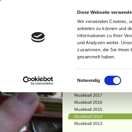
HOME
AKTUELLE
Diese Webseite verwende
GALERIE
KONTAKT
Wir verwenden Cookies, um
anbieten zu können und di
Musi
Informationen zu Ihrer Ve
Musikball 2026
und Analysen weiter. Unse
Musikball 2025
zusammen, die Sie ihnen b
Musikball 2024
gesammelt haben.
Musikball 2023
Musikball 2022 Online
Musikball 2020
Einwilligungsauswahl
Notwendig
Musikball 2019
Musikball 2018
Musikball 2017
Musikball 2016
Musikball 2015
Musikball 2014
Musikball 2013