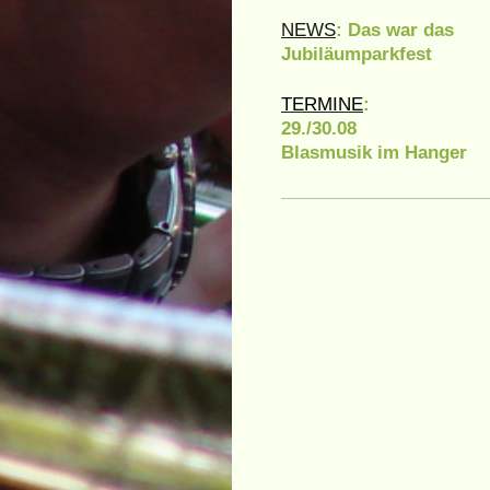
NEWS
: Das war das
Jubiläumparkfest
TERMINE
:
29./30.08
Blasmusik im Hanger