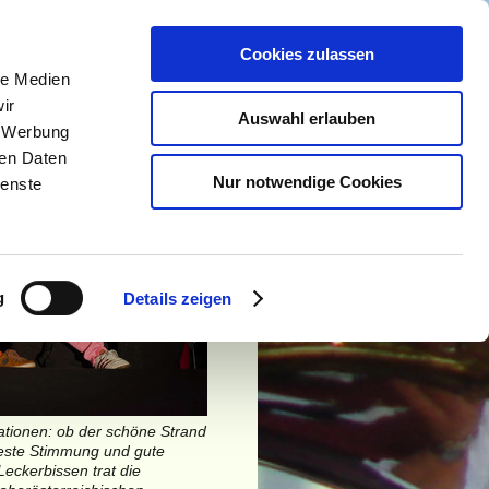
ÜBER UNS
Cookies zulassen
le Medien
ir
gg
Auswahl erlauben
, Werbung
ren Daten
Nur notwendige Cookies
ienste
g
Details zeigen
ationen: ob der schöne Strand
beste Stimmung und gute
eckerbissen trat die