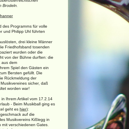
oberösterreichischen
m Brodeln.
Thanner
d des Programms für volle
 und Philipp Uhl führten
uslösten, drei kleine Männer
die Friedhofsband tosenden
paziert wurden oder die
t von der Bühne durften: die
k aus dem
ihrem Spiel den Gästen ein
um Bersten gefüllt. Die
 die Rückmeldung der
Musikvereines sicher, daß
ltet worden war!
in Ihrem Artikel vom 17.2.14
rlaub - Beim Musikball ging es
kel geht es
hier
):
orgeschmack auf die
es Musikvereins Kißlegg in
en mit verschiedenen Gates.