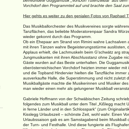
befreundete Guggamusik „VoriDori Tutenzwibal“ aus dem 
Vorchdorf den Programmteil auf und brachte den Saal zu
Hier gehts es weiter zu den genialen Fotos von Raphael 
Das Musikballorchester des Musikvereines sorgte währen
Tanzflächen, das beliebte Moderatorenpaar Sandra Würzer
wieder gekonnt durch das Programm.
Ob ein Ehepaar am Strand von Rimini wahre Lachsalven a
mit ihren Tänzen wahre Begeisterungsstürme auslösten, 
Applaus erhielt, die Lachmuskeln beim G'schwätz arg stra
Jungmusikanten mit ihren Abschlusstanz ohne Zugabe nich
Gäste wurden auf das Beste unterhalten. Die Guggamusi
oberösterreichischen Vorchdorf heizten immer wieder mit 
und die Topband Hindervier hielten die Tanzfläche immer z
ausverkaufte Halle, die Superstimmung und nicht zuletzt
Musikballgäste machte die Musikerinnen und Musiker des 
:
man wieder einen mehr als gelungener Musikball veransta
Gabriele Hoffmann von der Schwäbischen Zeitung schrieb 
folgendes zum Musikball unter dem Titel „Kißlegg macht U
in ferne Länder und in den Schlosspark“ (zum Originalarti
Kisslegg Urlaubszeit – schönste Zeit, wohl wahr. Einen V
Urlaubssaison gab es am Samstagabend beim Musikball d
der Turn- und Festhalle. Und diese fungierte als Flughaf