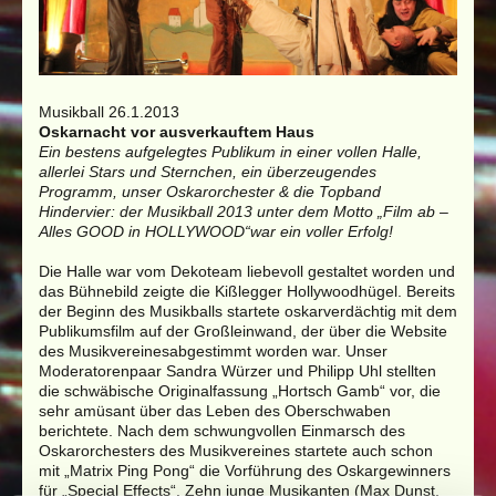
Musikball 26.1.2013
Oskarnacht vor ausverkauftem Haus
Ein bestens aufgelegtes Publikum in einer vollen Halle,
allerlei Stars und Sternchen, ein überzeugendes
Programm, unser Oskarorchester & die Topband
Hindervier: der Musikball 2013 unter
dem Motto „Film ab –
Alles GOOD in HOLLYWOOD“war ein voller Erfolg!
Die Halle war vom Dekoteam liebevoll gestaltet worden und
das Bühnebild zeigte die Kißlegger Hollywoodhügel. Bereits
der Beginn des Musikballs startete oskarverdächtig mit dem
Publikumsfilm auf der Großleinwand, der über die Website
des Musikvereinesabgestimmt worden war. Unser
Moderatorenpaar Sandra Würzer und Philipp Uhl stellten
die schwäbische Originalfassung „Hortsch Gamb“ vor, die
sehr amüsant über das Leben des Oberschwaben
berichtete. Nach dem schwungvollen Einmarsch des
Oskarorchesters des Musikvereines startete auch schon
mit „Matrix Ping Pong“ die Vorführung des Oskargewinners
für „Special Effects“. Zehn junge Musikanten (Max Dunst,