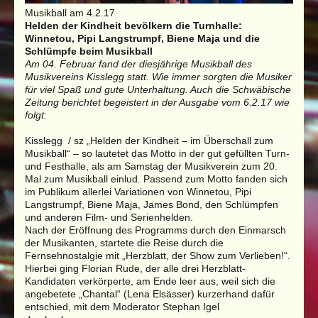
Musikball am 4.2.17
Helden der Kindheit bevölkern die Turnhalle:
Winnetou, Pipi Langstrumpf, Biene Maja und die
Schlümpfe beim Musikball
Am 04. Februar fand der diesjährige Musikball des
Musikvereins Kisslegg statt. Wie immer sorgten die Musiker
für viel Spaß und gute Unterhaltung. Auch die Schwäbische
Zeitung berichtet begeistert in der Ausgabe vom 6.2.17 wie
folgt:
Kisslegg / sz „Helden der Kindheit – im Überschall zum
Musikball“ – so lautetet das Motto in der gut gefüllten Turn-
und Festhalle, als am Samstag der Musikverein zum 20.
Mal zum Musikball einlud. Passend zum Motto fanden sich
im Publikum allerlei Variationen von Winnetou, Pipi
Langstrumpf, Biene Maja, James Bond, den Schlümpfen
und anderen Film- und Serienhelden.
Nach der Eröffnung des Programms durch den Einmarsch
der Musikanten, startete die Reise durch die
Fernsehnostalgie mit „Herzblatt, der Show zum Verlieben!“.
Hierbei ging Florian Rude, der alle drei Herzblatt-
Kandidaten verkörperte, am Ende leer aus, weil sich die
angebetete „Chantal“ (Lena Elsässer) kurzerhand dafür
entschied, mit dem Moderator Stephan Igel