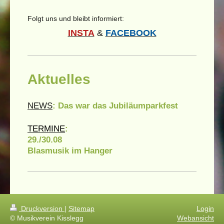
Folgt uns und bleibt informiert:
INSTA
&
FACEBOOK
Aktuelles
NEWS
: Das war das Jubiläumparkfest
TERMINE
:
29./30.08
Blasmusik im Hanger
Druckversion
|
Sitemap
Login
© Musikverein Kisslegg
Webansicht